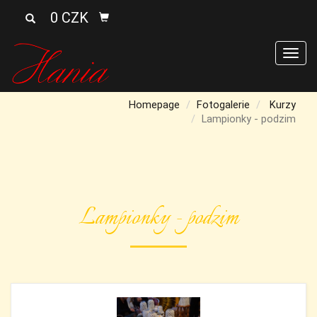
0 CZK
Men
Homepage
Fotogalerie
Kurzy
Lampionky - podzim
Lampionky - podzim