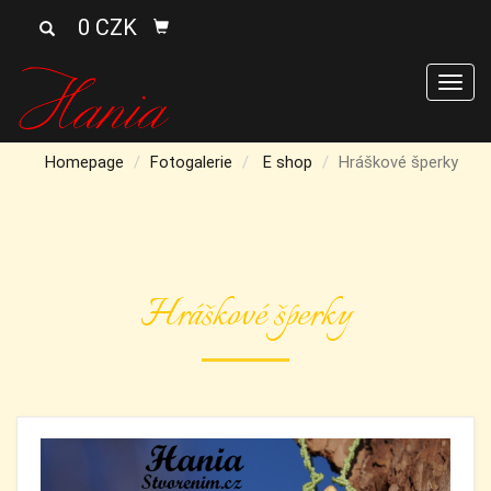
0 CZK
Men
Homepage
Fotogalerie
E shop
Hráškové šperky
Hráškové šperky