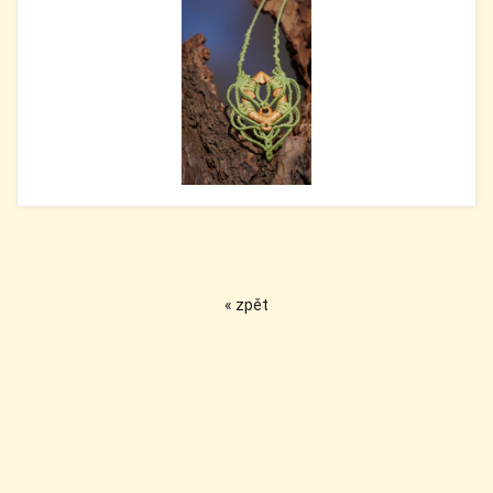
« zpět