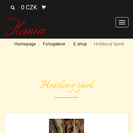
0 CZK
Men
Homepage
Fotogalerie
E shop
Hráškový šperk
Hráškový šperk