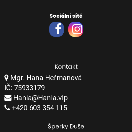
Sociální sítě
Kontakt
Mgr. Hana Heřmanová
IČ: 75933179
Hania@Hania.vip
+420 603 354 115
Šperky Duše