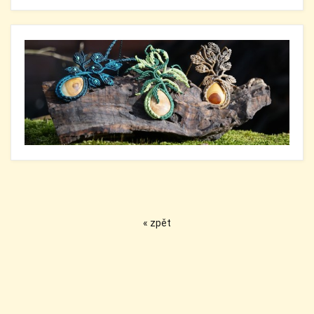
« zpět