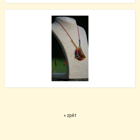
« zpět