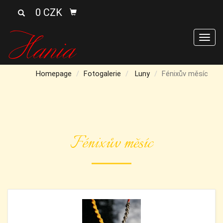
0 CZK
Men
Homepage
Fotogalerie
Luny
Fénixův měsíc
Fénixův měsíc