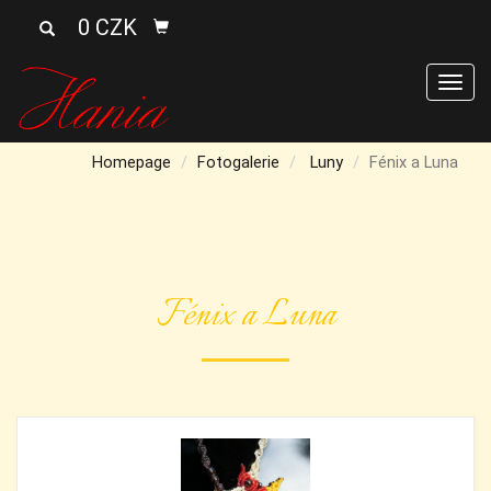
0 CZK
Men
Homepage
Fotogalerie
Luny
Fénix a Luna
Fénix a Luna