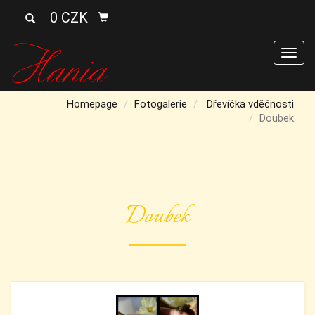
0 CZK
Men
Homepage
Fotogalerie
Dřevíčka vděčnosti
Doubek
Doubek