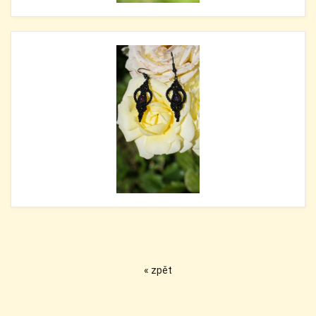
« zpět