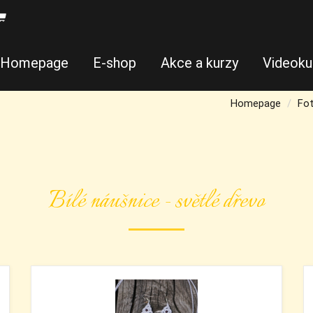
Homepage
E-shop
Akce a kurzy
Videoku
Homepage
Fot
Bílé náušnice - světlé dřevo