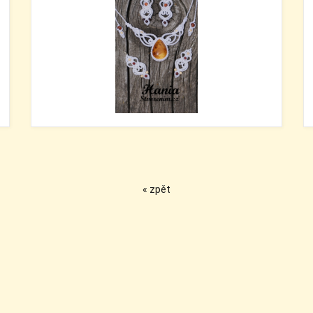
« zpět