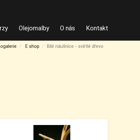
rzy
Olejomalby
O nás
Kontakt
ogalerie
E shop
Bílé náušnice - světlé dřevo