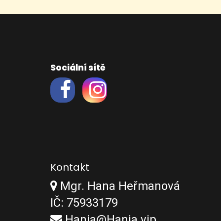
Sociální sítě
Kontakt
Mgr. Hana Heřmanová
IČ: 75933179
Hania@Hania.vip