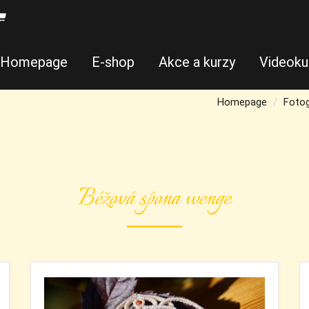
Homepage
E-shop
Akce a kurzy
Videoku
Homepage
Fotog
Béžová spona wenge