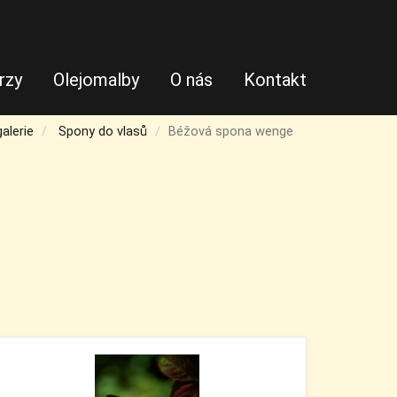
rzy
Olejomalby
O nás
Kontakt
alerie
Spony do vlasů
Béžová spona wenge