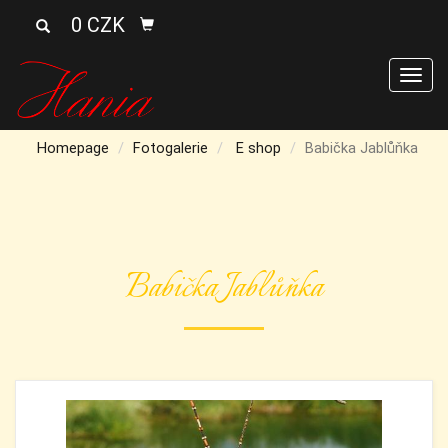
0 CZK
Men
Homepage
Fotogalerie
E shop
Babička Jablůňka
Babička Jablůňka