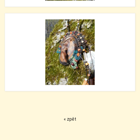
« zpět