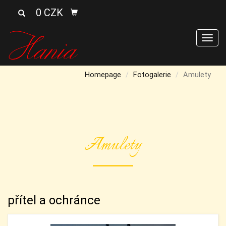
0 CZK
Men
Homepage
Fotogalerie
Amulety
Amulety
přítel a ochránce