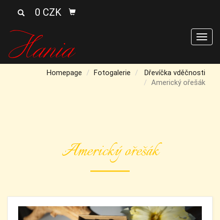
0 CZK
Men
Homepage
Fotogalerie
Dřevíčka vděčnosti
Americký ořešák
Americký ořešák